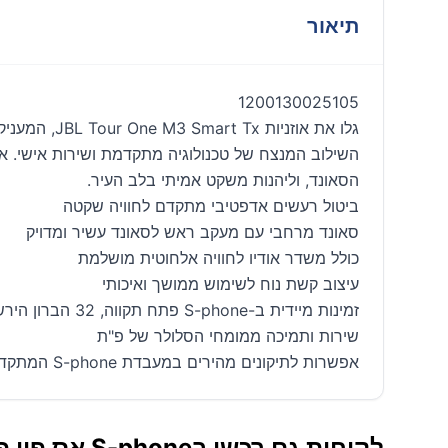
תיאור
1200130025105
השילוב המנצח של טכנולוגיה מתקדמת ושירות אישי. אצ
הסאונד, וליהנות משקט אמיתי בלב העיר.
ביטול רעשים אדפטיבי מתקדם לחוויה שקטה
סאונד מרחבי עם מעקב ראש לסאונד עשיר ומדויק
כולל משדר אודיו לחוויה אלחוטית מושלמת
עיצוב קשת נוח לשימוש ממושך ואיכותי
זמינות מיידית ב-S-phone פתח תקווה, 32 הברון הירש
שירות ותמיכה ממומחי הסלולר של פ"ת
אפשרות לתיקונים מהירים במעבדת S-phone המתקדמת
לקוחות גם רכשו בS-phone אס פון פתח תקווה