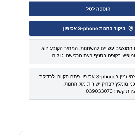
הוספה לסל
ביקור בחנות S-phone אס פון
המוצגים עשויים להשתנות. המחיר הקובע הוא
ופיע בקופה בסניף בעת הרכישה. ט.ל.ח.
איסוף עצמי זמין בS-phone אס פון פתח תקווה. לבדיקת
ני מומלץ לבדוק ישירות מול החנות.
צירת קשר:
039033073