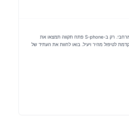
גלו את אוזניות JBL Tour One M3 Smart Tx, המעניקות חווית סאונד פ"תית מושלמת עם ביטול רעשים אדפטיבי וסאונד מרחבי. רק ב-S-phone פתח תקווה תמצאו את
מת לטיפול מהיר ויעיל. בואו לחוות את העתיד של