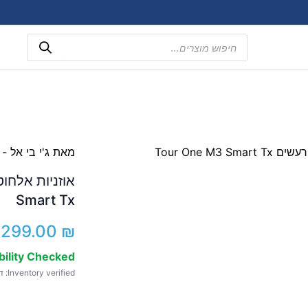
Products
search
מאת ג'י בי אל - JBL
Smart Tx
,299.00
₪
bility Checked
Inventory verified: דצמ 17, 2025