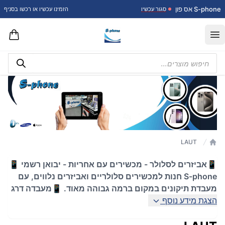
דלג לתוכן
S-phone אס פון
סגור עכשיו
הזמינו עכשיו או רכשו בסניף
Open menu
Products
search
LAUT
עמוד הבית
📱אביזרים לסלולר - מכשירים עם אחריות - יבואן רשמי 📱
S-phone חנות למכשירים סלולריים ואביזרים נלווים, עם
מעבדת תיקונים במקום ברמה גבוהה מאוד. 📱מעבדה דרג
הצגת מידע נוסף
ג' ד' 📱מעבדת תיקונים והלחמות 📱מכשירים סלולריים 📱
מגני מסך 📱כיסויים למכשירים ⭐ השירות הכי מעולה
שיש מחכה לך בכתובת ברון הירש 32, פתח תקווה!