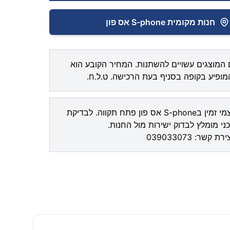
חנות מקומית S-phone אס פון
המוצגים עשויים להשתנות. המחיר הקובע הוא
ופיע בקופה בסניף בעת הרכישה. ט.ל.ח.
איסוף עצמי זמין בS-phone אס פון פתח תקווה. לבדיקת
ני מומלץ לבדוק ישירות מול החנות.
צירת קשר:
039033073