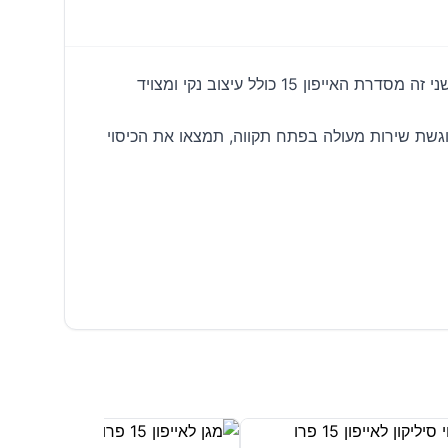
כיסוי לאייפון 15 פרו AERO PROTECT חווה את השילוב המושלם של סטייל וואיכות הגנה עם AERO PROTECT. כיסוי חדשני זה מסדרת האייפון 15 כולל עיצוב נקי ומצויד
 עם עיצוב שקוף ואלגנטי. ב-S-phone, המקום שבו טכנולוגיה פוגשת שירות מעולה בפתח תקווה, תמצאו את הכיסוי