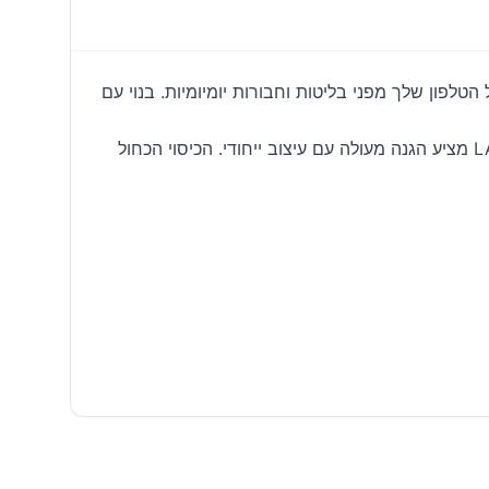
HUE כולל פאנל אחורי שקוף עמיד בפני שריטות ו-IMPKT Cell Technology כדי להגן על הטלפון שלך מפני בליטות וחבורות יומיומיות. בנוי עם
📱 מחפשים את האביזרים המושלמים לסלולר שלכם? הגעתם למקום הנכון! מגן לאייפון 15 פרו כחול LAUT HUEX protect מציע הגנה מעולה עם עיצוב ייחודי. הכיסוי הכחול