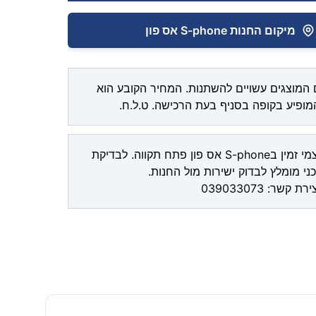
מיקום החנות S-phone אס פון
המוצגים עשויים להשתנות. המחיר הקובע הוא
ופיע בקופה בסניף בעת הרכישה. ט.ל.ח.
איסוף עצמי זמין בS-phone אס פון פתח תקווה. לבדיקת
ני מומלץ לבדוק ישירות מול החנות.
צירת קשר:
039033073