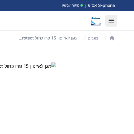
דלג לתוכן
S-phone אס פון
פתוח עכשיו
Open menu
מגנים
מגן לאייפון 15 פרו כחול LAUT HUEX protect
עמוד הבית