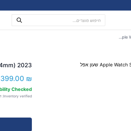
Products
search
2023 (Apple Watch SE (44mm שעון אפל
2023 (Apple Watch SE (44mm שעון אפל
,399.00
₪
bility Checked
Inventory verified: דצמ 17, 2025