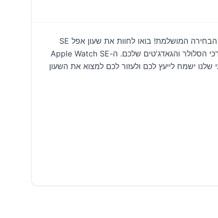
מחפשים את השעון החכם הבא שלכם בפתח תקווה? ה-Apple Watch SE 44mm שמחכה לכם באס פון פתח תקווה הוא הבחירה המושלמת! בואו לחוות את שעון אפל SE
2023: חוויה מקומית ואישית באס פון פ"ת. אצלנו ב-S-phone, ב-32 הברון הירש, תמצאו פתרונות מהירים ואמינים לכל צרכי הסלולר והגאדג'טים שלכם. ה-Apple Watch SE
עי שלנו ישמח לייעץ לכם ולעזור לכם למצוא את השעון