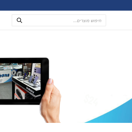
Products
search