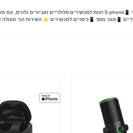
📱אביזרים לסלולר - מכשירים עם אחריות - יבואן רשמי 📱S-phone חנות למכשירים
📱מגני מסך 📱כיסויים למכשירים ⭐ השירות הכי מעולה שיש מחכה לך