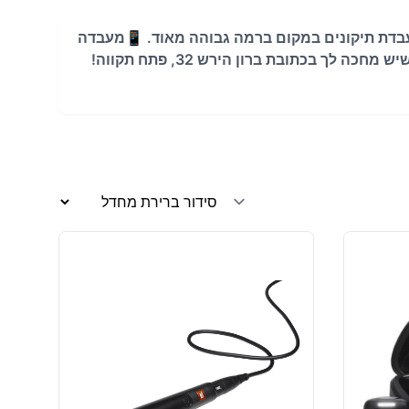
 סלולריים ואביזרים נלווים, עם מעבדת תיקונים במקום ברמה גבוהה מאוד. 📱מעבדה
 בכתובת ברון הירש 32, פתח תקווה!