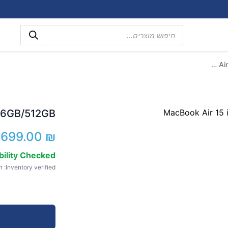
Products
search
MacBook Air 15 inch M2 16GB/512GB
 16GB/512GB
,699.00
₪
bility Checked
Inventory verified: דצמ 17, 2025