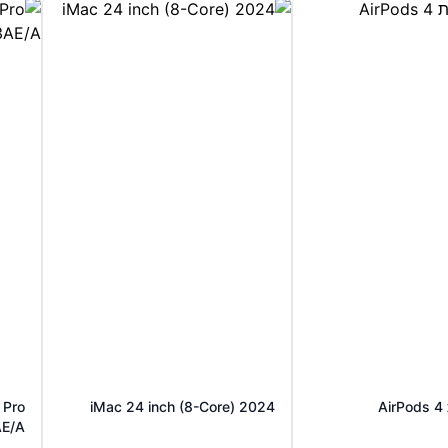
A
2024 iMac 24 inch (8-Core)
 Pro
E/A