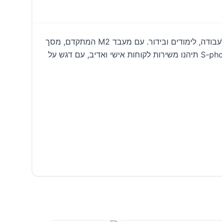
ב-S-phone פ"ת, אנו גאים להציג את המקבוק אייר 15 M2 16GB/512GB החדש. מחשב נייד עוצמתי וקל משקל, מושלם לעבודה, לימודים ובידור. עם מעבד M2 המתקדם, מסך
Liquid Retina מרהיב בגודל 15 אינץ', וביצועים ללא פשרות, הוא הבחירה האידיאלית לתושבי פתח תקווה והסביבה. ב-S-phone תיהנו משירות לקוחות אישי ואדיב, עם דגש על