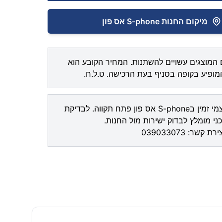
מיקום החנות S-phone אס פון
המוצגים עשויים להשתנות. המחיר הקובע הוא
ופיע בקופה בסניף בעת הרכישה. ט.ל.ח.
איסוף עצמי זמין בS-phone אס פון פתח תקווה. לבדיקת
ני מומלץ לבדוק ישירות מול החנות.
צירת קשר:
039033073