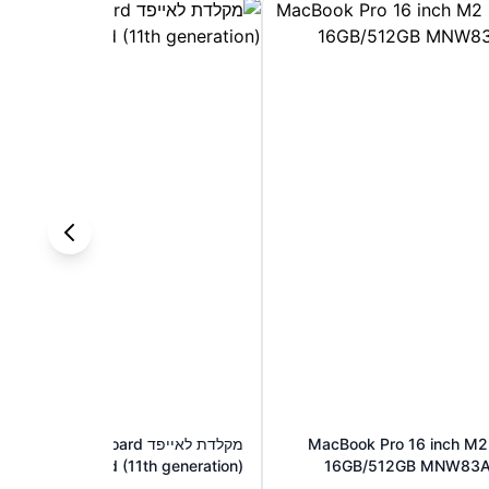
MacBook Pro 16 inch M2
מקלדת לאייפד Magic Keyboard
Folio for iPad (11th generation)
16GB/512GB MNW83A