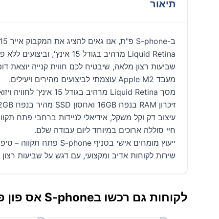
תיאור
שביעות רצון מלאה, שיבטיח לכם חווית קנייה יוצאת ד
מעבד Apple M2 עוצמתי לביצועים מהירים ויעילים.
מסך Liquid Retina מרהיב בגודל 15 אינץ' לחוויה ויזואלית מושלמת.
זיכרון RAM בנפח 16GB ואחסון SSD מהיר בנפח 512GB.
עיצוב דק וקל משקל, אידיאלי לניידות ברחבי פתח תקווה
חיי סוללה ארוכים במיוחד ליום עבודה שלם.
ייעוץ מומחים אישי בסניף S-phone פתח תקווה – טיפ מצוות המומחים שלנו!
שירות לקוחות אדיב ומקצועי, עם דגש על שביעות רצון 
לקוחות גם רכשו בS-phone אס פון פתח תקווה